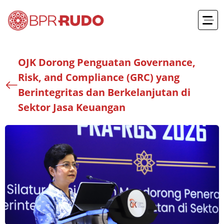
OJK Dorong Penguatan Governance,
Risk, and Compliance (GRC) yang
Berintegritas dan Berkelanjutan di
Sektor Jasa Keuangan